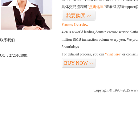
具体交易流程可
“点击这里”
查看或咨询support@
我要购买
>>
Process Overview:
4.cn is a world leading domain escrow service plat
million RMB transaction volume every year. We promi
联系我们
5 workdays.
For detailed process, you can
“visit here”
or contact
QQ：2726103981
BUY NOW
>>
Copyright © 1998 -2025 www.