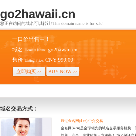
go2hawaii.cn
您正在访问的域名可以转让!This domain name is for sale!
一口价出售中！
域名
go2hawaii.cn
Domain Name:
售价
CNY 999.00
Listing Price:
立即购买
BUY NOW
>>
>>
域名交易方式：
通过金名网(4.cn) 中介交易
金名网(4.cn)是全球领先的域名交易服务机
简单、安全、专业的第三方服务！ 为了保证交